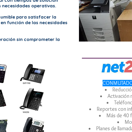
l con tiempos de solución
s necesidades operativas.
umible para satisfacer la
 en función de las necesidades
eración sin comprometer la
CONMUTADOR
Reducció
Activación 
Teléfono
Reportes con in
Más de 40 f
Mov
Planes de llamadas