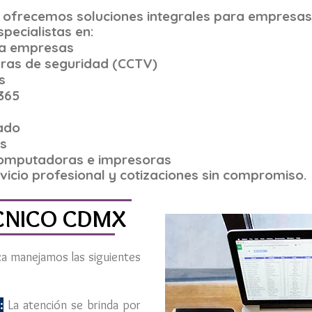
 ofrecemos soluciones integrales para empresa
pecialistas en:
ra empresas
aras de seguridad (CCTV)
s
 365
ado
s
computadoras e impresoras
rvicio profesional y cotizaciones sin compromiso.
CNICO CDMX
ica manejamos las siguientes
:
La atención se brinda por