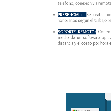
teléfono, conexion via remota 
PRESENCIAL:
Se realiza u
honorarios segun el trabajo re
SOPORTE REMOTO:
Conex
medio de un software opara 
distancia y el costo por hora 