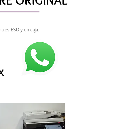
E ORIGINAL
ales ESD y en caja.
X